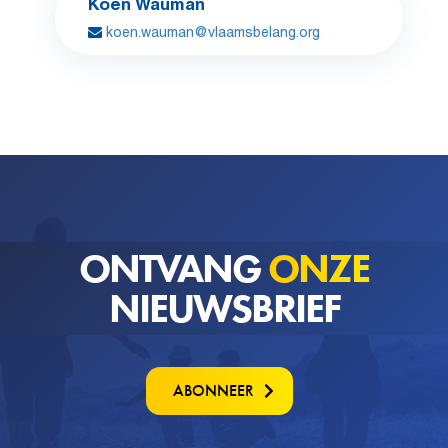
Koen Wauman
koen.wauman@vlaamsbelang.org
ONTVANG
ONZE
NIEUWSBRIEF
ABONNEER