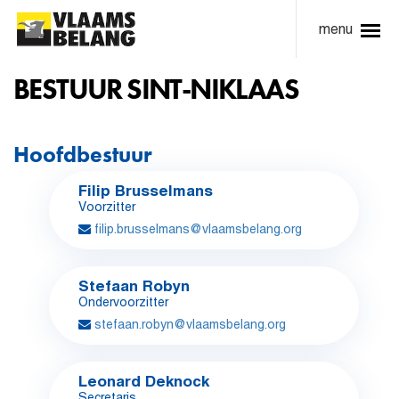
menu
BESTUUR SINT-NIKLAAS
Hoofdbestuur
Filip Brusselmans
Voorzitter
filip.brusselmans@vlaamsbelang.org
Stefaan Robyn
Ondervoorzitter
stefaan.robyn@vlaamsbelang.org
Leonard Deknock
Secretaris