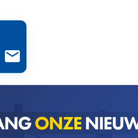
ANG
ONZE
NIEUW