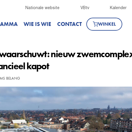
Nationale website
VBtv
Kalender
RAMMA
WIE IS WIE
CONTACT
WINKEL
 waarschuwt: nieuw zwemcomplex
ancieel kapot
AMS BELANG