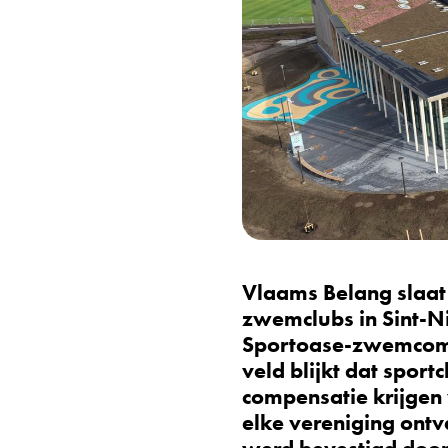
Vlaams Belang slaat 
zwemclubs in Sint-N
Sportoase-zwemcomple
veld blijkt dat spor
compensatie krijgen
elke vereniging ontv