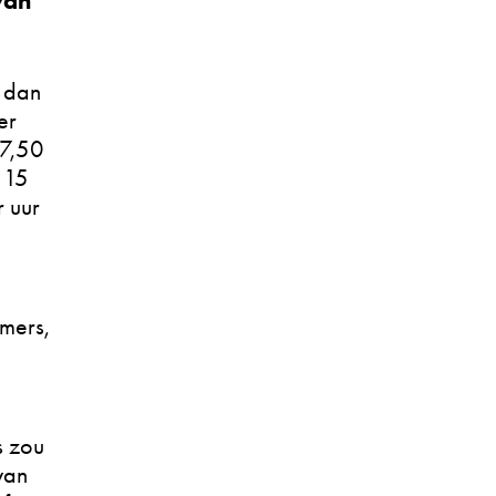
van
 dan
er
 7,50
 15
r uur
mers,
s zou
van