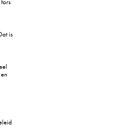
 fors
at is
eel
 en
eleid