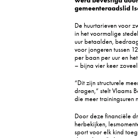
werd bevestigd door
gemeenteraadslid Is
De huurtarieven voor z
in het voormalige sted
uur betaalden, bedraagt
voor jongeren tussen 12
per baan per uur en het
– bijna vier keer zoveel
“Dit zijn structurele me
dragen,” stelt Vlaams 
die meer trainingsuren 
Door deze financiële dr
herbekijken, lesmoment
sport voor elk kind toe