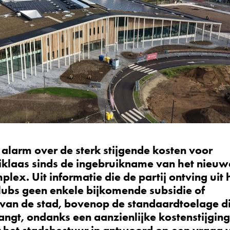
alarm over de sterk stijgende kosten voor
iklaas sinds de ingebruikname van het nieuw
x. Uit informatie die de partij ontving uit 
tclubs geen enkele bijkomende subsidie of
 van de stad, bovenop de standaardtoelage d
angt, ondanks een aanzienlijke kostenstijging