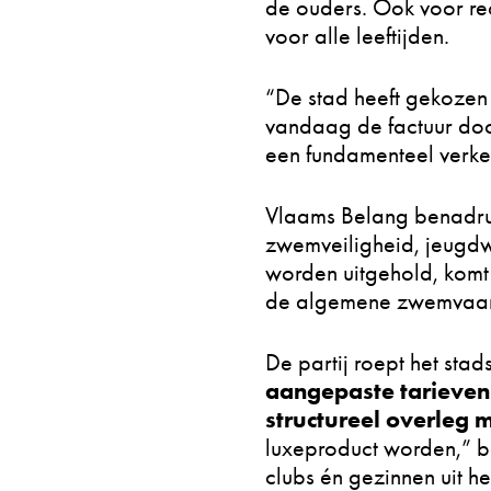
de ouders. Ook voor re
voor alle leeftijden.
“De stad heeft gekozen 
vandaag de factuur door
een fundamenteel verke
Vlaams Belang benadruk
zwemveiligheid, jeugdwe
worden uitgehold, komt
de algemene zwemvaard
De partij roept het sta
aangepaste tarieven
structureel overleg 
luxeproduct worden,” be
clubs én gezinnen uit h