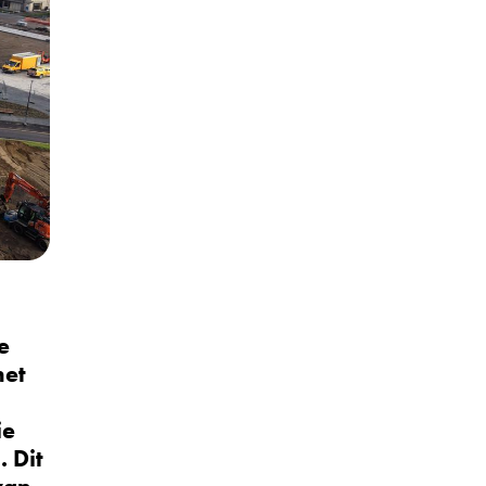
e
het
ie
. Dit