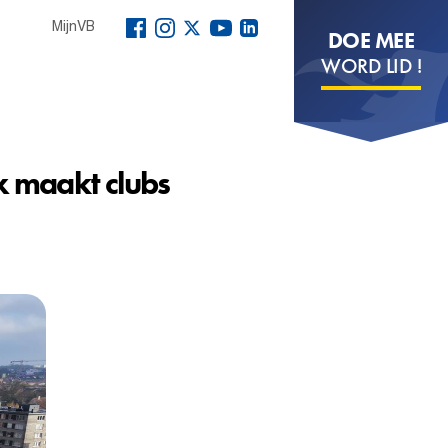
MijnVB
DOE MEE
WORD LID !
 maakt clubs