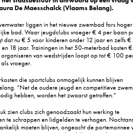
 het stadsbestuur in antwoord op een vraag 
aura De Maesschalck (Vlaams Belang).
wemwater liggen in het nieuwe zwembad fors hoger
elijke bad. Waar jeugdclubs vroeger € 4 per baan p
 dat nu € 5 voor kinderen onder 12 jaar en zelfs €
 en 18 jaar. Trainingen in het 50-meterbad kosten €
 organiseren van wedstrijden loopt op tot € 100 pe
 als vroeger.
erkosten die sportclubs onmogelijk kunnen blijven
Belang. “Net de oudere jeugd en competitieve zwem
nodig hebben, worden het zwaarst getroffen.”
uk zien clubs zich genoodzaakt hun werking te
en te schrappen en lidgelden te verhogen. Nochtan
gankelijk moeten blijven, ongeacht de portemonnee 